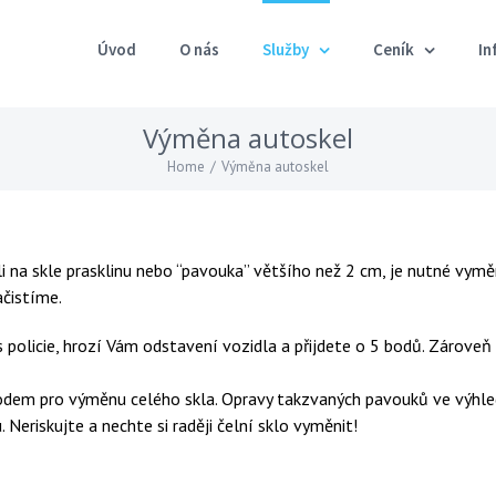
Úvod
O nás
Služby
Ceník
In
Výměna autoskel
Home
/
Výměna autoskel
 na skle prasklinu nebo “pavouka” většího než 2 cm, je nutné vyměn
čistíme.
s policie, hrozí Vám odstavení vozidla a přijdete o 5 bodů. Zárov
ůvodem pro výměnu celého skla. Opravy takzvaných pavouků ve výhled
Neriskujte a nechte si raději čelní sklo vyměnit!