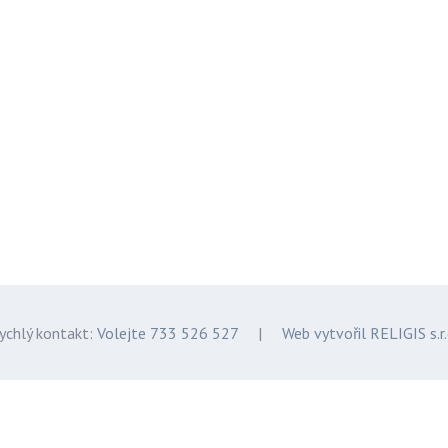
ychlý kontakt:
Volejte 733 526 527
|
Web vytvořil RELIGIS s.r.