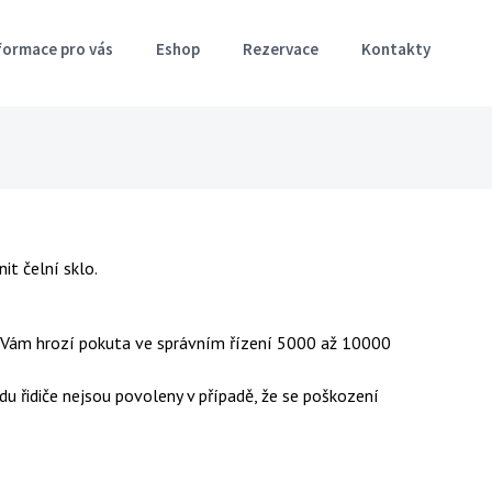
formace pro vás
Eshop
Rezervace
Kontakty
it čelní sklo.
eň Vám hrozí pokuta ve správním řízení 5000 až 10000
u řidiče nejsou povoleny v případě, že se poškození