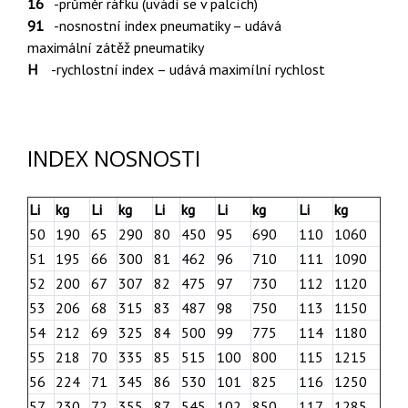
16
-průměr ráfku (uvádí se v palcích)
91
-nosnostní index pneumatiky – udává
maximální zátěž pneumatiky
H
-rychlostní index – udává maximílní rychlost
INDEX NOSNOSTI
Li
kg
Li
kg
Li
kg
Li
kg
Li
kg
50
190
65
290
80
450
95
690
110
1060
51
195
66
300
81
462
96
710
111
1090
52
200
67
307
82
475
97
730
112
1120
53
206
68
315
83
487
98
750
113
1150
54
212
69
325
84
500
99
775
114
1180
55
218
70
335
85
515
100
800
115
1215
56
224
71
345
86
530
101
825
116
1250
57
230
72
355
87
545
102
850
117
1285