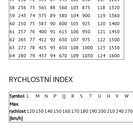
58
236
73
365
88
560
103
875
118
1320
59
243
74
375
89
580
104
900
119
1360
60
250
75
387
90
600
105
925
120
1400
61
257
76
400
91
615
106
950
121
1450
62
265
77
412
92
630
107
975
122
1500
63
272
78
425
93
650
108
1000
123
1550
64
280
79
437
94
670
109
1030
124
1600
RYCHLOSTNÍ INDEX
Symbol
L
M
N
P
Q
R
S
T
U
H
V
W
Max.
rychlost
120
130
140
150
160
170
180
190
200
210
240
270
[km/h]