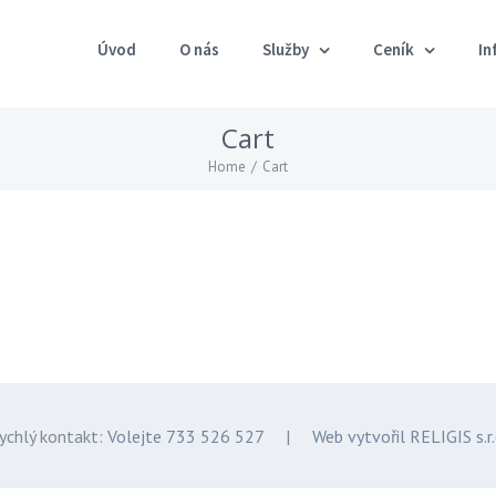
Úvod
O nás
Služby
Ceník
In
Cart
Home
/
Cart
ychlý kontakt:
Volejte 733 526 527
|
Web vytvořil RELIGIS s.r.